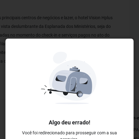
principais centros de negócios e lazer, o hotel Vision Hplus
vista deslumbrante da Esplanada dos Ministérios, seja do
radas no momento do check-in e serviços pagos no ato do
las no check-out, garantindo mais agilidade e conveniência.
ite a piscina na cobertura, que passa por manutenção às
a oferecer uma experiência agradável e eficiente durante sua
Restaurantes e Bares
Bem-es
Algo deu errado!
✓ Serviço de Quarto 24 horas
✓ SPA
Você foi redirecionado para prosseguir com a sua
✓ Restaurante
✓ Ser