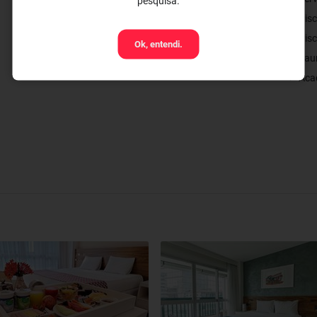
pesquisa.
✓ Pisc
✓ Pisc
Ok, entendi.
✓ Sau
✓ Acad