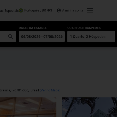
Português , BR /
R$
A minha conta
tas Especiais
DATAS DA ESTADIA
QUARTOS E HÓSPEDES
Brasilia
,
70701-000
,
Brasil
(
Ver no Mapa
)