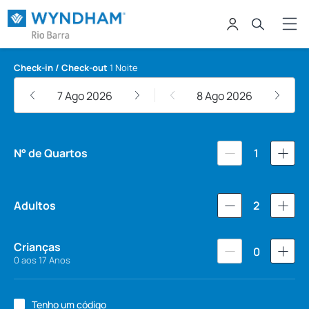
Wyndham Rio Barra
Check-in / Check-out
1 Noite
7 Ago 2026
8 Ago 2026
N° de Quartos
1
Adultos
2
Crianças
0
0 aos 17 Anos
Tenho um código