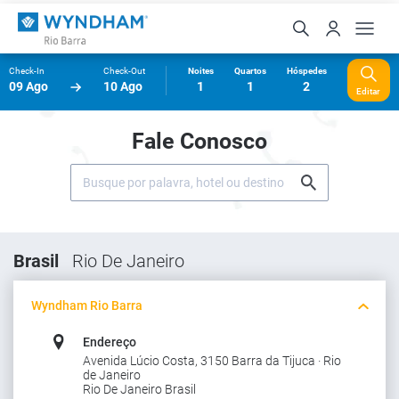
Check-In
Check-Out
Noites
Quartos
Hóspedes
09 Ago
10 Ago
1
1
2
Editar
Fale Conosco
Brasil
Rio De Janeiro
Wyndham Rio Barra
Endereço
Avenida Lúcio Costa, 3150 Barra da Tijuca · Rio
de Janeiro
Rio De Janeiro Brasil