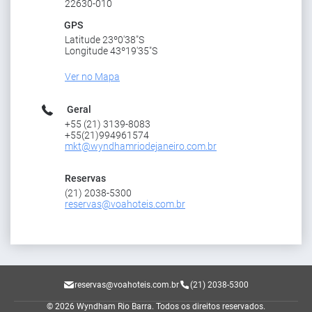
22630-010
GPS
Latitude 23º0'38"S
Longitude 43º19'35"S
Ver no Mapa
Geral
+55 (21) 3139-8083
+55(21)994961574
mkt@wyndhamriodejaneiro.com.br
Reservas
(21) 2038-5300
reservas@voahoteis.com.br
reservas@voahoteis.com.br
(21) 2038-5300
© 2026 Wyndham Rio Barra.
Todos os direitos reservados.