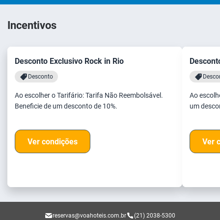
Incentivos
Desconto Exclusivo Rock in Rio
Desconto
Desconto
Desco
Ao escolher o Tarifário: Tarifa Não Reembolsável.
Ao escolhe
Beneficie de um desconto de 10%.
um desco
Ver condições
Ver 
reservas@voahoteis.com.br
(21) 2038-5300