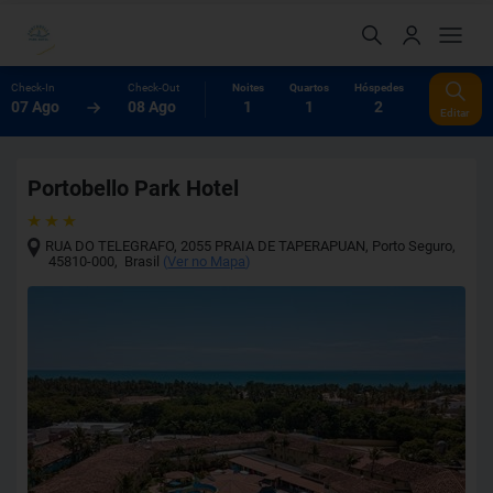
Check-In
Check-Out
Noites
Quartos
Hóspedes
07 Ago
08 Ago
1
1
2
Editar
Portobello Park Hotel
RUA DO TELEGRAFO, 2055 PRAIA DE TAPERAPUAN
,
Porto Seguro
,
45810-000
,
Brasil
(
Ver no Mapa
)