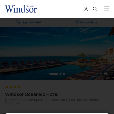
Ligar ao hotel
Ver no Mapa
21
Windsor Oceanico Hotel
R. Martinho de Mesquita, 129 - Barra da Tijuca , Rio De Janeiro
22620-220