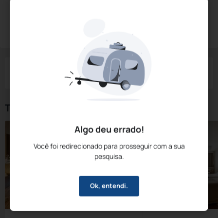
Diárias a partir de:
R$
504,
45
Reservar Agora
/noite
Impostos e taxas não inclusos
Check-in
Check-out
Noites
Quartos
Hóspedes
08 Ago
09 Ago
1
1
2
Tipos de Quarto
Algo deu errado!
Você foi redirecionado para prosseguir com a sua
pesquisa.
Ok, entendi.