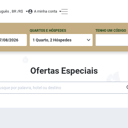
uguês , BR /
R$
A minha conta
QUARTOS E HÓSPEDES
TENHO UM CÓDIGO
Ofertas Especiais