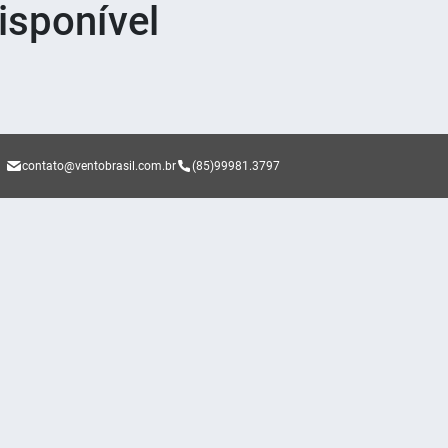
sponível
contato@ventobrasil.com.br
(85)99981.3797