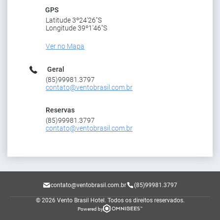
GPS
Latitude 3º24'26"S
Longitude 39º1'46"S
Ver no Mapa
Geral
(85)99981.3797
contato@ventobrasil.com.br
Reservas
(85)99981.3797
contato@ventobrasil.com.br
contato@ventobrasil.com.br
(85)99981.3797
© 2026 Vento Brasil Hotel.
Todos os direitos reservados.
Powered by