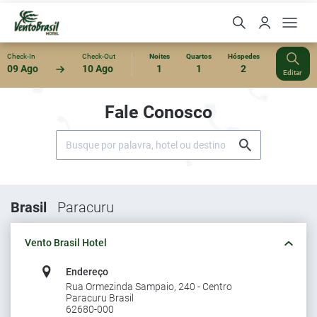
Check-In
Check-Out
Noites
Quartos
Hóspedes
09 Ago
10 Ago
1
1
2
Editar
Fale Conosco
Brasil
Paracuru
Vento Brasil Hotel
Endereço
Rua Ormezinda Sampaio, 240 - Centro
Paracuru Brasil
62680-000