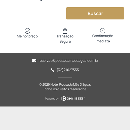
Buscar
Confirmação
Melhor preço
Transação
Imediata
Segura
reservas@pousadamaedagua.com.br
(32)21027355
© 2026 Hotel Pousada Mãe D'água.
Todos os direitos reservados.
Powered by