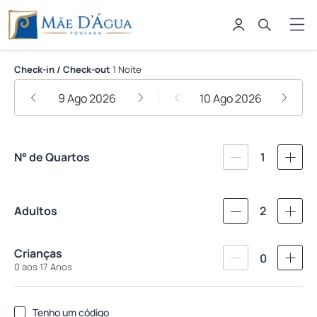
Hotel Pousada Mãe D'água
Check-in / Check-out
1 Noite
9 Ago 2026
10 Ago 2026
N° de Quartos
1
Adultos
2
Crianças
0
0 aos 17 Anos
Tenho um código