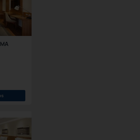
AMA
os