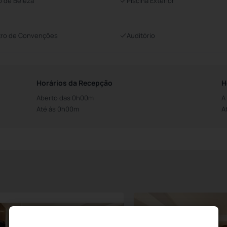
o de Beleza
Piscina Exterior
ro de Convenções
Auditório
Horários da Recepção
H
Aberto das 0h00m
A
Até às 0h00m
A