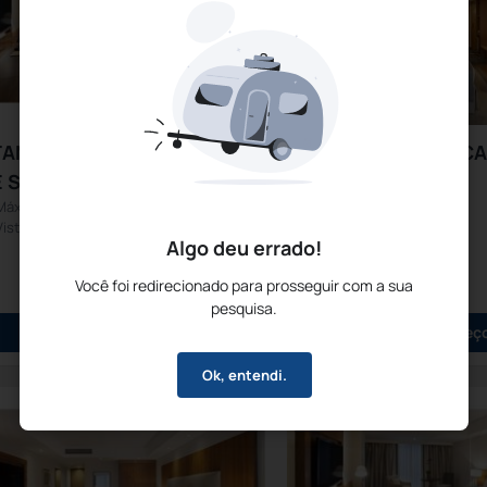
TANDARD COM 2 CAMAS
SUPERIOR COM C
 SOLTEIRO
CASAL
Máximo 3
Máximo 3
Vista para a Cidade
Vista para a Cidade
Algo deu errado!
Você foi redirecionado para prosseguir com a sua
pesquisa.
Mostrar preços
Mostrar preç
Ok, entendi.