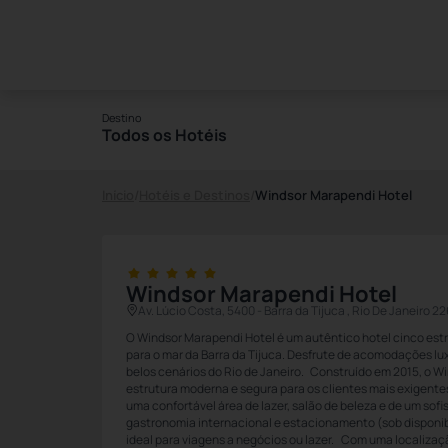
Destino
Todos os Hotéis
Início
/
Hotéis e Destinos
/
Windsor Marapendi Hotel
Windsor Marapendi Hotel
Av. Lúcio Costa, 5400 - Barra da Tijuca , Rio De Janeiro 
O Windsor Marapendi Hotel é um autêntico hotel cinco estr
para o mar da Barra da Tijuca. Desfrute de acomodações l
belos cenários do Rio de Janeiro. Construído em 2015, o 
estrutura moderna e segura para os clientes mais exigent
uma confortável área de lazer, salão de beleza e de um sof
gastronomia internacional e estacionamento (sob disponibi
ideal para viagens a negócios ou lazer. Com uma localizaçã