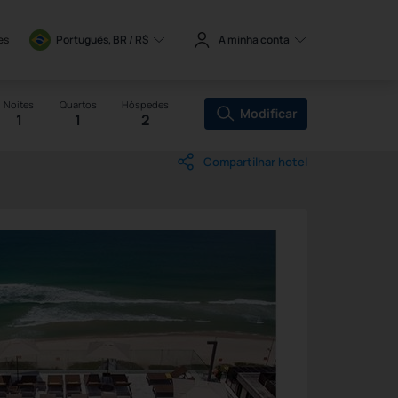
es
Português, BR / 
R$
A minha conta
Noites
Quartos
Hóspedes
Modificar
1
1
2
Compartilhar hotel