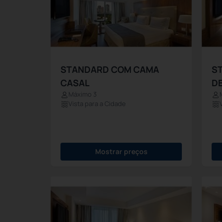
STANDARD COM CAMA
S
CASAL
DE
Máximo 3
Vista para a Cidade
Mostrar preços