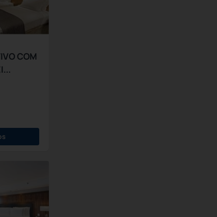
IVO COM
...
os