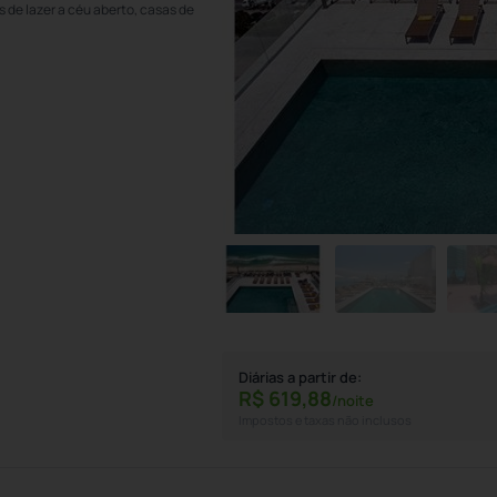
de lazer a céu aberto, casas de
Diárias a partir de:
R$
619,
88
/noite
Impostos e taxas não inclusos