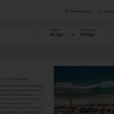
Pacot
Minhas buscas
Check-in
Check-out
08 Ago
09 Ago
22630-012
Ver no Mapa
elas com uma vista privilegiada
uxuosas, admirando um dos mais
Windsor Marapendi possui uma
es. O empreendimento oferece
isticado restaurante com
lidade e taxa extra). O destino
o privilegiada, a unidade está