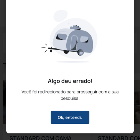
Diárias a partir de:
R$
619,
88
Reservar Agora
/noite
Impostos e taxas não inclusos
Check-in
Check-out
Noites
Quartos
Hóspedes
08 Ago
09 Ago
1
1
2
Tipos de Quarto
Algo deu errado!
Você foi redirecionado para prosseguir com a sua
pesquisa.
Ok, entendi.
STANDARD COM CAMA
STANDARD CO