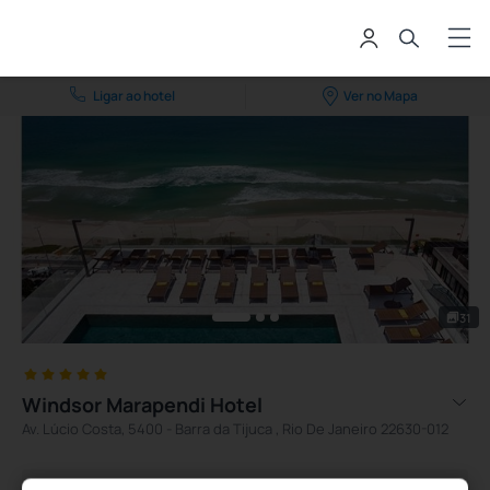
Ligar ao hotel
Ver no Mapa
31
Windsor Marapendi Hotel
Av. Lúcio Costa, 5400 - Barra da Tijuca , Rio De Janeiro 22630-012