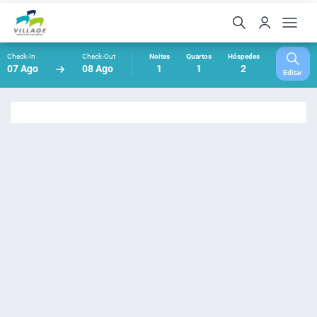
Check-In
Check-Out
Noites
Quartos
Hóspedes
07 Ago
08 Ago
1
1
2
Editar