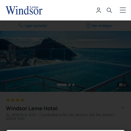
Ligar ao hotel
Ver no Mapa
25
Windsor Leme Hotel
Av. Atlântica, 656 – Copacabana Rio de Janeiro, Rio De Janeiro
22010-000