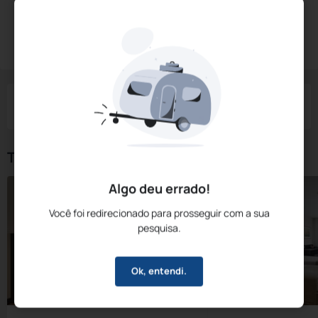
Diárias a partir de:
R$
750,
69
Reservar Agora
/noite
Impostos e taxas não inclusos
Check-in
Check-out
Noites
Quartos
Hóspedes
08 Ago
09 Ago
1
1
2
Tipos de Quarto
Algo deu errado!
Você foi redirecionado para prosseguir com a sua
pesquisa.
Ok, entendi.