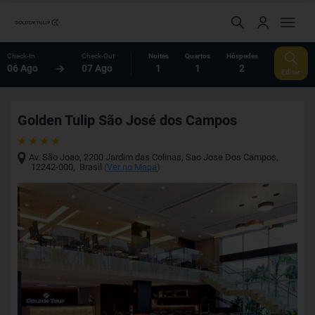
Check-In
Check-Out
Noites
Quartos
Hóspedes
06 Ago
07 Ago
1
1
2
Editar
Golden Tulip São José dos Campos
Av. São Joao, 2200 Jardim das Colinas
,
Sao Jose Dos Campos
,
12242-000
,
Brasil
(
Ver no Mapa
)