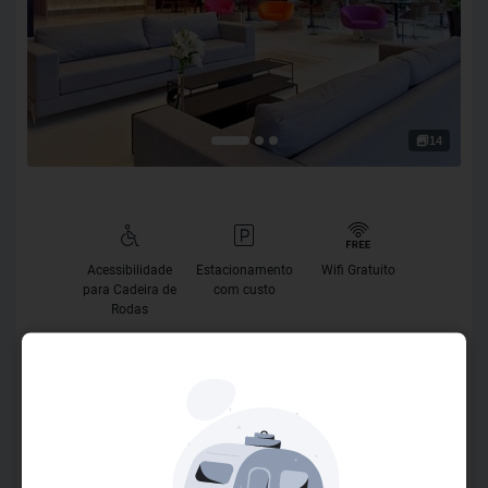
14
Acessibilidade
Estacionamento
Wifi Gratuito
para Cadeira de
com custo
Rodas
O Hotel
**GOLDEN TULIP SÃO JOSÉ DOS CAMPOS (antigo Golden
Tulip Colinas)**