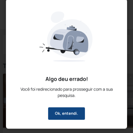
Diárias a partir de:
R$
473,
81
Reservar Agora
/noite
Impostos e taxas não inclusos
Check-in
Check-out
Noites
Quartos
Hóspedes
07 Ago
08 Ago
1
1
2
Tipos de Quarto
Algo deu errado!
Você foi redirecionado para prosseguir com a sua
pesquisa.
Ok, entendi.