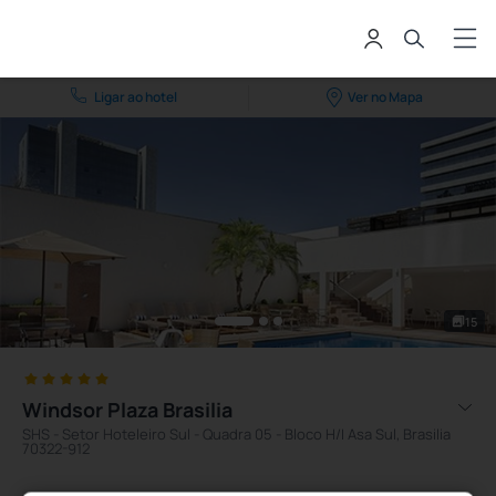
Ligar ao hotel
Ver no Mapa
15
Windsor Plaza Brasilia
SHS - Setor Hoteleiro Sul - Quadra 05 - Bloco H/I Asa Sul, Brasilia
70322-912