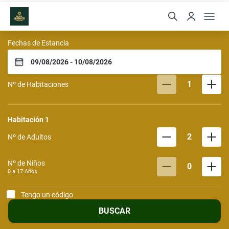
Hotel Almirante Cartage
Fechas de Estancia
1
Nº de Habitaciones
Habitación
1
2
Nº de Adultos
Nº de Niños
0
0 a
17
Años
Tengo un código
BUSCAR