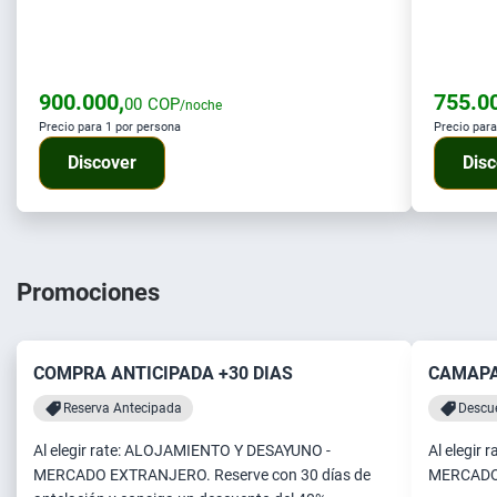
900.000,
755.0
00
COP
/noche
Precio para 1 por persona
Precio para
Discover
Disc
Promociones
COMPRA ANTICIPADA +30 DIAS
CAMAPA
Reserva Antecipada
Descu
Al elegir rate: ALOJAMIENTO Y DESAYUNO -
Al elegir
MERCADO EXTRANJERO. Reserve con 30 días de
MERCADO 