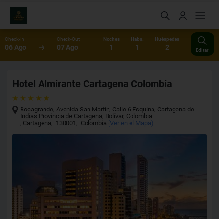
Check-In
Check-Out
Noches
Habs.
Huéspedes
06 Ago
07 Ago
1
1
2
Editar
Hotel Almirante Cartagena Colombia
Bocagrande, Avenida San Martín, Calle 6 Esquina, Cartagena de
Indias Provincia de Cartagena, Bolívar, Colombia
,
Cartagena
,
130001
,
Colombia
(
Ver en el Mapa
)