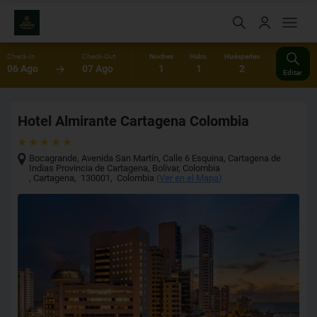
Check-In
Check-Out
Noches
Habs.
Huéspedes
06 Ago
07 Ago
1
1
2
Editar
Hotel Almirante Cartagena Colombia
Bocagrande, Avenida San Martín, Calle 6 Esquina, Cartagena de
Indias Provincia de Cartagena, Bolívar, Colombia
,
Cartagena
,
130001
,
Colombia
(
Ver en el Mapa
)