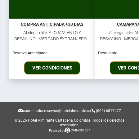
COMPRA ANTICIPADA +30 DIAS
CAMAPAÑA
Al elegir rate: ALOJAMIENTO Y
Al elegir rate:
DESAYUNO - MERCADO EXTRANJERO....
DESAYUNO - MERCAD
Reserva Antecipada
Descuento
VER CONDICIONES
VER CON
coordinador.reservas@hotelalmirante.co
(605) 6517477
© 2026 Hotel Almirante Cartagena Colombia.
Todos los derechos
reservados.
Powered by