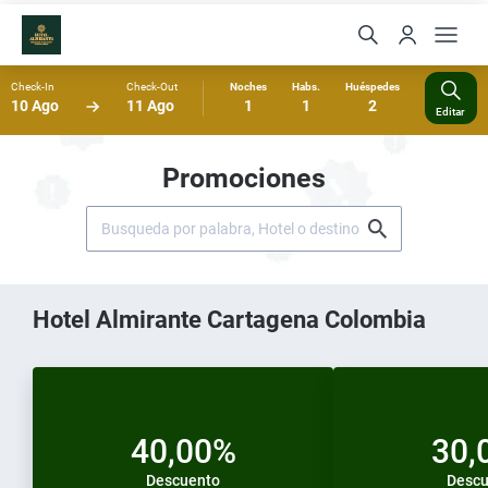
Check-In
Check-Out
Noches
Habs.
Huéspedes
10 Ago
11 Ago
1
1
2
Editar
Promociones
Hotel Almirante Cartagena Colombia
40,00%
30,
Descuento
Descu