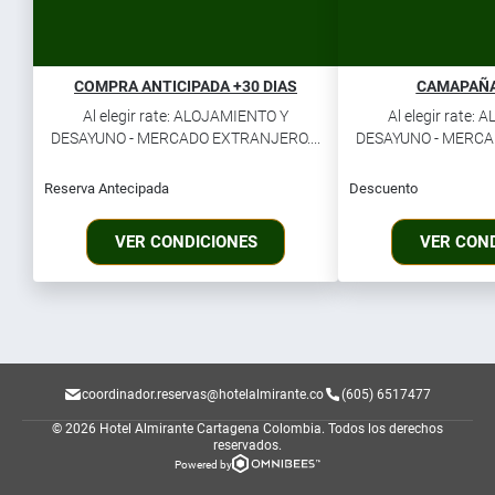
COMPRA ANTICIPADA +30 DIAS
CAMAPAÑA
Al elegir rate: ALOJAMIENTO Y
Al elegir rate:
DESAYUNO - MERCADO EXTRANJERO....
DESAYUNO - MERCAD
Reserva Antecipada
Descuento
VER CONDICIONES
VER CON
coordinador.reservas@hotelalmirante.co
(605) 6517477
© 2026 Hotel Almirante Cartagena Colombia.
Todos los derechos
reservados.
Powered by