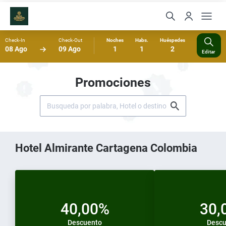
Check-In
Check-Out
Noches
Habs.
Huéspedes
08 Ago
09 Ago
1
1
2
Editar
Promociones
Hotel Almirante Cartagena Colombia
40,00%
30,
Descuento
Descu