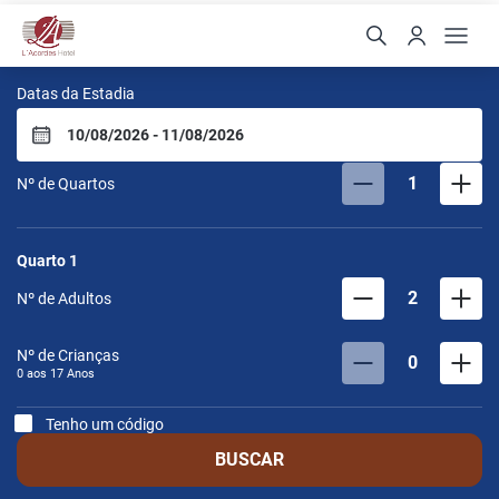
L'Acordes Hotel
Datas da Estadia
1
Nº de Quartos
Quarto
1
2
Nº de Adultos
Nº de Crianças
0
0 aos
17
Anos
Tenho um código
BUSCAR