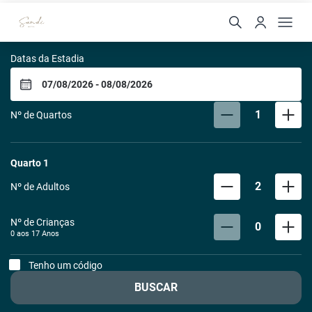
Sandi Hotel
Datas da Estadia
1
Nº de Quartos
Quarto
1
2
Nº de Adultos
Nº de Crianças
0
0 aos
17
Anos
Tenho um código
BUSCAR