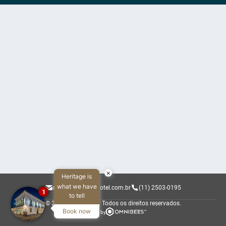
×
Heritage is
what we have
reservas@sandihotel.com.br
(11) 2503-0195
1
to tell
© 2026 Sandi Hotel.
Todos os direitos reservados.
Book now
Powered by