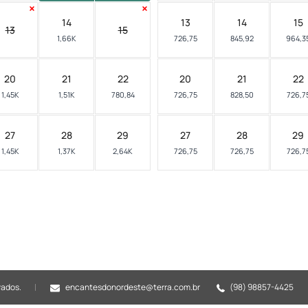
14
13
14
15
13
15
1,66K
726,75
845,92
964,3
20
21
22
20
21
22
1,45K
1,51K
780,84
726,75
828,50
726,7
27
28
29
27
28
29
1,45K
1,37K
2,64K
726,75
726,75
726,7
vados.
encantesdonordeste@terra.com.br
(98) 98857-4425