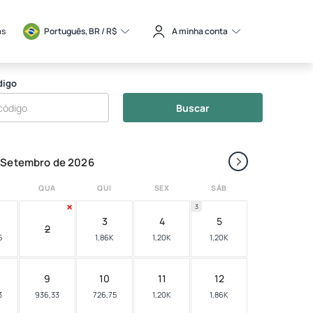
as
Português, BR / 
R$
A minha conta
digo
Buscar
›
Setembro de 2026
QUA
QUI
SEX
SÁB
3
3
4
5
2
5
1,86K
1,20K
1,20K
9
10
11
12
3
936,33
726,75
1,20K
1,86K