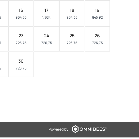
16
17
18
19
5
964,35
1,86K
964,35
845,92
23
24
25
26
5
726,75
726,75
726,75
726,75
30
5
726,75
Powered by