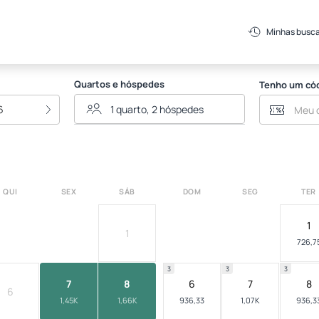
ordeste
Minhas busc
Quartos e hóspedes
Tenho um có
6
QUI
SEX
SÁB
DOM
SEG
TER
1
1
726,7
3
3
3
7
8
6
7
8
6
1,45K
1,66K
936,33
1,07K
936,3