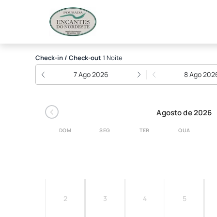
Pousada Encantes do N
Check-in / Check-out
1 Noite
7 Ago 2026
8 Ago 202
‹
Agosto de 2026
DOM
SEG
TER
QUA
2
3
4
5