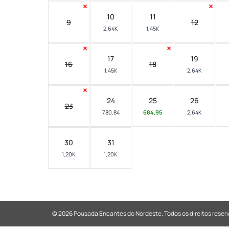
10
11
9
12
2,64K
1,45K
17
19
16
18
1,45K
2,64K
24
25
26
23
780,84
684,95
2,64K
30
31
1,20K
1,20K
© 2026 Pousada Encantes do Nordeste.
Todos os direitos reser