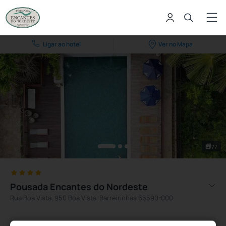
Ligar ao hotel
Ver no Mapa
77
Pousada Encantes do Nordeste
Rua Boa Vista, 950 Boa Vista, Barreirinhas 65590-000