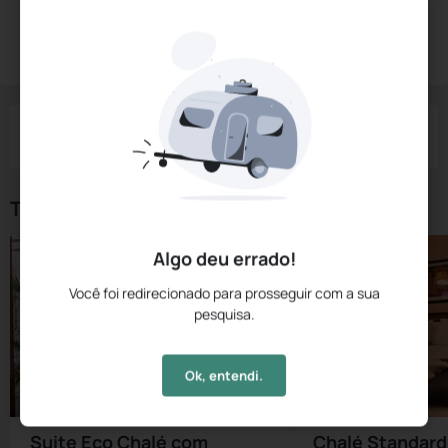
Diárias a partir de:
R$
1.454,
15
Reservar Agora
/noite
Impostos e taxas não inclusos
Check-in
Check-out
Noites
Quartos
Hóspedes
07 Ago
08 Ago
1
1
2
Tipos de Quarto
Algo deu errado!
Você foi redirecionado para prosseguir com a sua
pesquisa.
Ok, entendi.
Suite Eco Chalé com
Chalé Standard