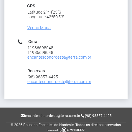
GPS
Latitude 2º44'25"S
Longitude 42º50'5"S
Ver no Mapa
Geral
11986698048
11986698048
encantesdonordeste@terra.com.br
Reservas
(98) 98857-4425
encantesdonordeste@terra.com.br
encantesdonordeste@terra.com.br
(98) 98857-4425
© 2026 Pousada Encantes do Nordeste.
Todos os direitos reservados.
Powered by