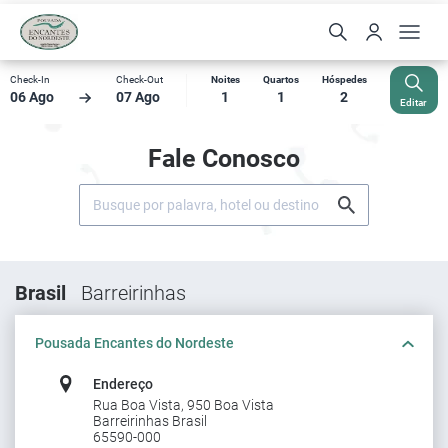
Check-In
Check-Out
Noites
Quartos
Hóspedes
06 Ago
07 Ago
1
1
2
Editar
Fale Conosco
Brasil
Barreirinhas
Pousada Encantes do Nordeste
Endereço
Rua Boa Vista, 950 Boa Vista
Barreirinhas Brasil
65590-000