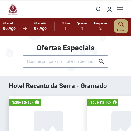
Check-In
Check-Out
Noites
Quartos
Hóspedes
06 Ago
07 Ago
1
1
2
Editar
Ofertas Especiais
Hotel Recanto da Serra - Gramado
Pague até 10x
Pague até 10x