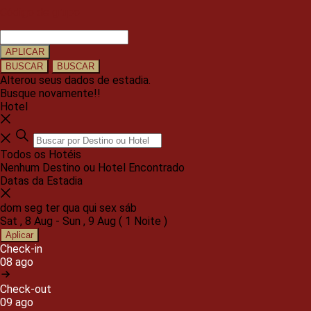
Código de grupo
APLICAR
BUSCAR
BUSCAR
Alterou seus dados de estadia.
Busque novamente!!
Hotel
Todos os Hotéis
Nenhum Destino ou Hotel Encontrado
Datas da Estadia
dom
seg
ter
qua
qui
sex
sáb
Sat
,
8 Aug
-
Sun
,
9 Aug
(
1 Noite
)
Aplicar
Check-in
08 ago
Check-out
09 ago