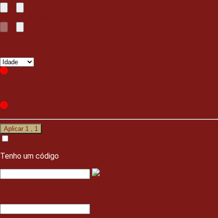
2
Nº de Crianças
0 aos
17
Anos
0
Criança
Idade Incorrecta
Idade Incorrecta
Campos de preenchimento obrigatório
Aplicar
1
,
1
Tenho um código
Código promocional