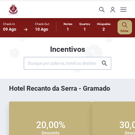
Check-In
Check-Out
Noites
Quartos
Hóspedes
09 Ago
10 Ago
1
1
2
Editar
Incentivos
Hotel Recanto da Serra - Gramado
20,00%
30,
Desconto
Desc