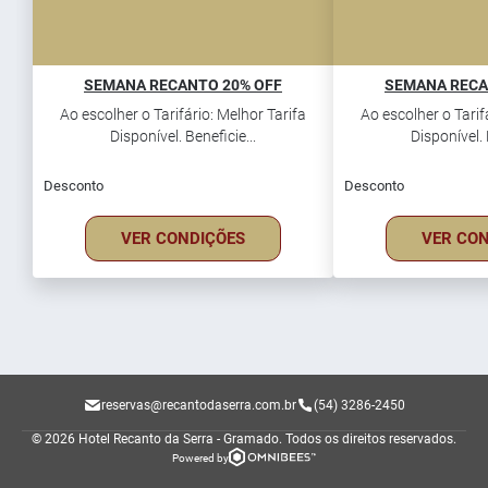
SEMANA RECANTO 20% OFF
SEMANA RECA
Ao escolher o Tarifário: Melhor Tarifa
Ao escolher o Tarif
Disponível. Beneficie...
Disponível. 
Desconto
Desconto
VER CONDIÇÕES
VER CO
reservas@recantodaserra.com.br
(54) 3286-2450
© 2026 Hotel Recanto da Serra - Gramado.
Todos os direitos reservados.
Powered by