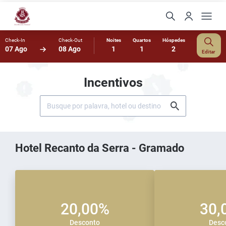
Check-In
Check-Out
Noites
Quartos
Hóspedes
07 Ago
08 Ago
1
1
2
Editar
Incentivos
Hotel Recanto da Serra - Gramado
20,00%
30,
Desconto
Desc