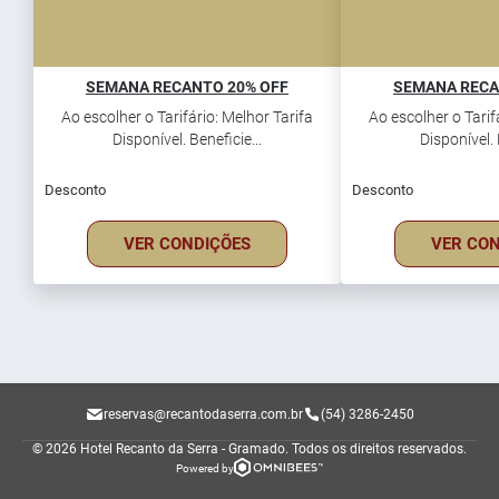
SEMANA RECANTO 20% OFF
SEMANA RECA
Ao escolher o Tarifário: Melhor Tarifa
Ao escolher o Tarif
Disponível. Beneficie...
Disponível. 
Desconto
Desconto
VER CONDIÇÕES
VER CO
reservas@recantodaserra.com.br
(54) 3286-2450
© 2026 Hotel Recanto da Serra - Gramado.
Todos os direitos reservados.
Powered by