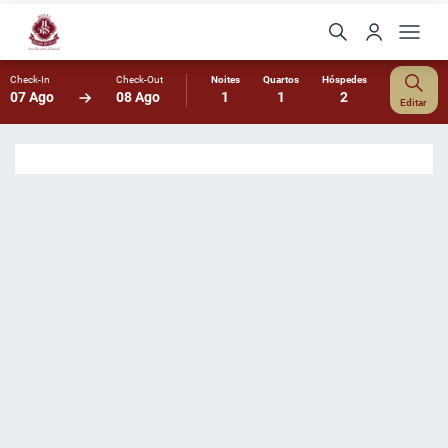
Check-In
Check-Out
Noites
Quartos
Hóspedes
07 Ago
08 Ago
1
1
2
Editar