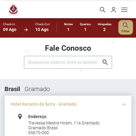
Check-In
Check-Out
Noites
Quartos
Hóspedes
09 Ago
10 Ago
1
1
2
Editar
Fale Conosco
Brasil
Gramado
Hotel Recanto da Serra - Gramado
Endereço
Travessa Mestre Hiram, 114 Gramado
Gramado Brasil
95670-000