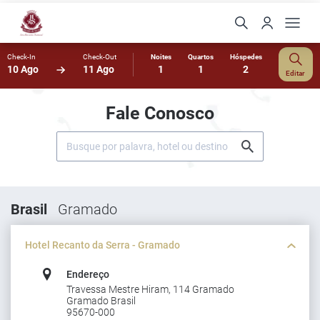
Check-In
Check-Out
Noites
Quartos
Hóspedes
10 Ago
11 Ago
1
1
2
Editar
Fale Conosco
Brasil
Gramado
Hotel Recanto da Serra - Gramado
Endereço
Travessa Mestre Hiram, 114 Gramado
Gramado Brasil
95670-000