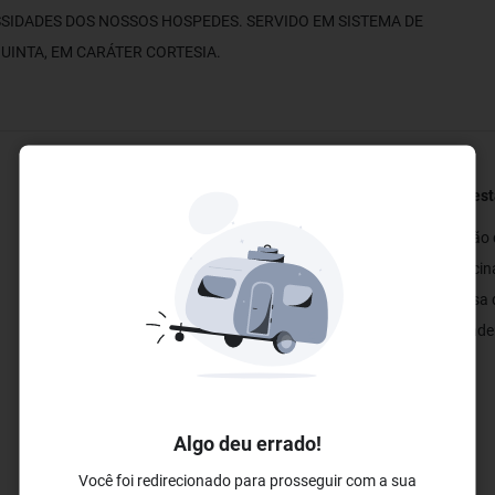
SIDADES DOS NOSSOS HOSPEDES. SERVIDO EM SISTEMA DE
QUINTA, EM CARÁTER CORTESIA.
Restaurantes e Bares
Bem-esta
✓ Restaurante
✓ Salão 
✓ Restaurante Público
✓ Piscin
✓ Restaurante Buffet
✓ Mesa d
✓ Academ
Algo deu errado!
Você foi redirecionado para prosseguir com a sua