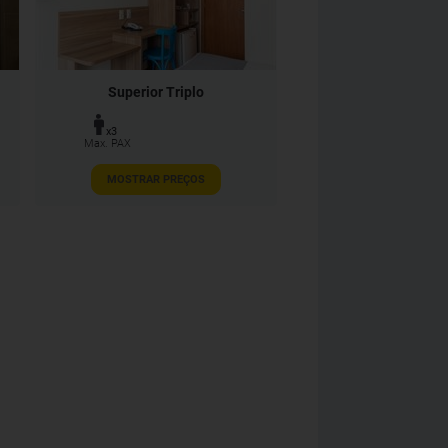
Superior Triplo
x3
Max. PAX
MOSTRAR PREÇOS