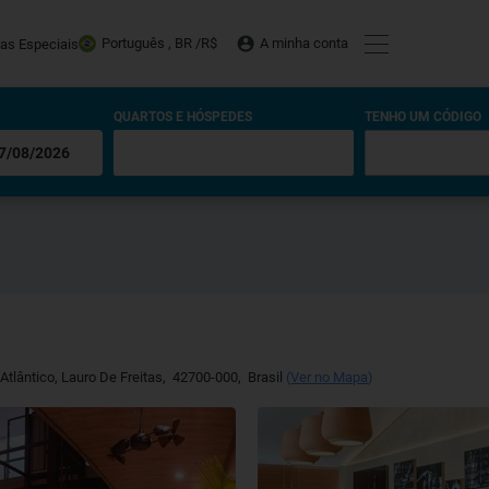
Português , BR /
R$
A minha conta
tas Especiais
QUARTOS E HÓSPEDES
TENHO UM CÓDIGO
 Atlântico
,
Lauro De Freitas
,
42700-000
,
Brasil
(
Ver no Mapa
)