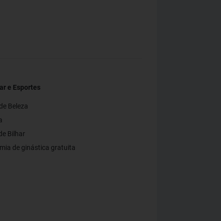
r e Esportes
de Beleza
a
e Bilhar
ia de ginástica gratuita