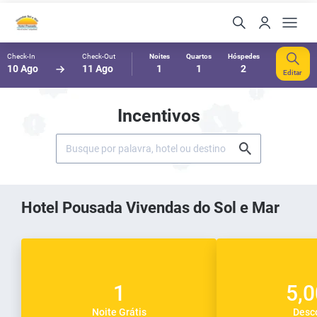
Check-In
Check-Out
Noites
Quartos
Hóspedes
10 Ago
11 Ago
1
1
2
Editar
Incentivos
Hotel Pousada Vivendas do Sol e Mar
1
5,
Noite Grátis
Desc