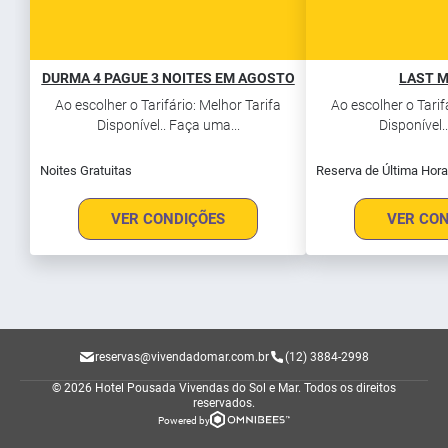
DURMA 4 PAGUE 3 NOITES EM AGOSTO
LAST 
Ao escolher o Tarifário: Melhor Tarifa
Ao escolher o Tarif
Disponível.. Faça uma...
Disponível..
Noites Gratuitas
Reserva de Última Hora
VER CONDIÇÕES
VER CO
reservas@vivendadomar.com.br
(12) 3884-2998
© 2026 Hotel Pousada Vivendas do Sol e Mar.
Todos os direitos
reservados.
Powered by