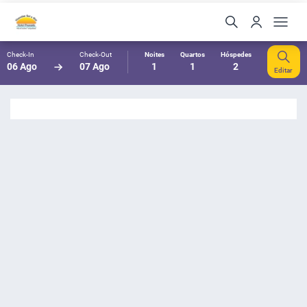
Check-In
Check-Out
Noites
Quartos
Hóspedes
06 Ago
07 Ago
1
1
2
Editar