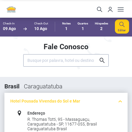
Check-In
Check-Out
Noites
Quartos
Hóspedes
09 Ago
10 Ago
1
1
2
Editar
Fale Conosco
Brasil
Caraguatatuba
Hotel Pousada Vivendas do Sol e Mar
Endereço
R. Thomas Totti, 95 - Massaguaçu,
Caraguatatuba - SP, 11677-055, Brasil
Caraguatatuba Brasil