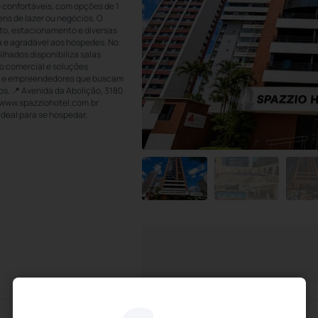
 confortáveis, com opções de 1
ens de lazer ou negócios. O
ito, estacionamento e diversas
 e agradável aos hóspedes. No
ilhados disponibiliza salas
ço comercial e soluções
ups e empreendedores que buscam
os. 📍 Avenida da Abolição, 3180
 www.spazziohotel.com.br
eal para se hospedar,