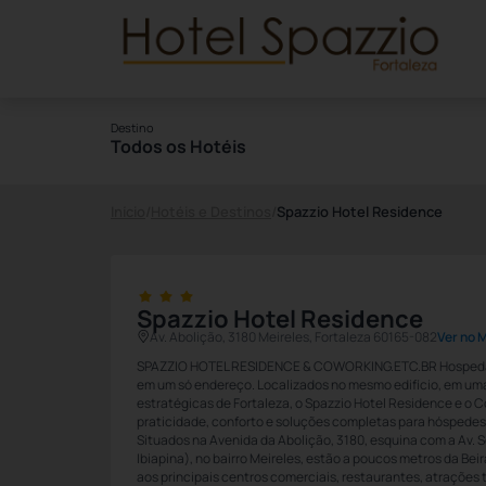
Destino
Todos os Hotéis
Início
/
Hotéis e Destinos
/
Spazzio Hotel Residence
Spazzio Hotel Residence
Av. Abolição, 3180 Meireles, Fortaleza 60165-082
Ver no 
SPAZZIO HOTEL RESIDENCE & COWORKING.ETC.BR Hospeda
em um só endereço. Localizados no mesmo edifício, em uma
estratégicas de Fortaleza, o Spazzio Hotel Residence e o 
praticidade, conforto e soluções completas para hóspedes,
Situados na Avenida da Abolição, 3180, esquina com a Av. Se
Ibiapina), no bairro Meireles, estão a poucos metros da Bei
aos principais centros comerciais, restaurantes, atrações t