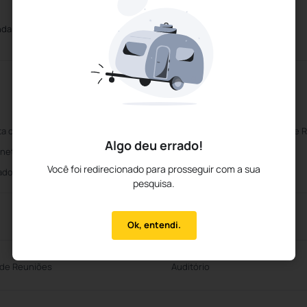
nda Larga
Estacionamento Gratuito
Piscina
ta os principais cartões de crédito
Acessibilidade para Cadeira de 
Algo deu errado!
rnet Banda Larga
Recepção 24 horas
Você foi redirecionado para prosseguir com a sua
ador
Internet sem fio
pesquisa.
Ok, entendi.
 de Reuniões
Auditório