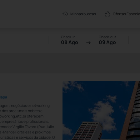
Ofertas Especia
Minhas buscas
Check-in
Check-out
08 Ago
09 Ago
Mapa
gem, negócios e networking
 das áreas mais nobres e
Coworking.etc.br oferecem
 empresários e profissionais.
nador Virgílio Távora (Rua Júlio
ra-Mar de Fortaleza e próximos
urísticas e serviços da cidade. O