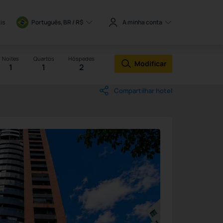
is
Português, BR / 
R$
A minha conta
Noites
Quartos
Hóspedes
Modificar
1
1
2
Compartilhar hotel