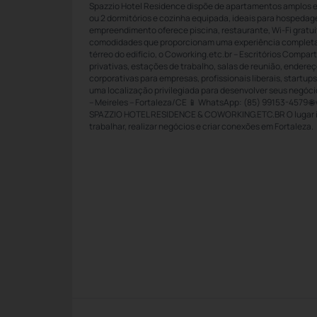
Spazzio Hotel Residence dispõe de apartamentos amplos e
ou 2 dormitórios e cozinha equipada, ideais para hospedag
empreendimento oferece piscina, restaurante, Wi-Fi gratu
comodidades que proporcionam uma experiência completa
térreo do edifício, o Coworking.etc.br – Escritórios Compart
privativas, estações de trabalho, salas de reunião, endere
corporativas para empresas, profissionais liberais, start
uma localização privilegiada para desenvolver seus negóci
– Meireles – Fortaleza/CE 📱 WhatsApp: (85) 99153-4579 
SPAZZIO HOTEL RESIDENCE & COWORKING.ETC.BR O lugar id
trabalhar, realizar negócios e criar conexões em Fortaleza.