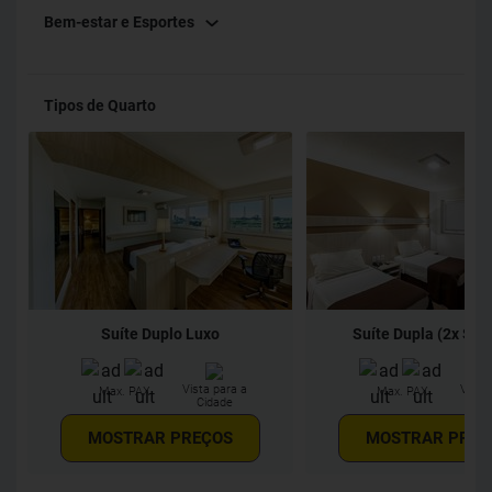
Bem-estar e Esportes
Tipos de Quarto
Suíte Duplo Luxo
Suíte Dupla (2x Solt
Vista para a
Vista
Max. PAX
Max. PAX
Cidade
Ci
MOSTRAR PREÇOS
MOSTRAR PREÇ