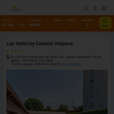
Check-In
Check-Out
Noites
Quartos
Hóspedes
07 Ago
08 Ago
1
1
2
Editar
Luz Hotel by Castelo Itaipava
Av. Gustavo Dobrandino da Silva, 145 - Jardim Itamaraty, Foz do
Iguaçu - PR, 85863-370, Brasil
,
Foz Do Iguacu
,
85863743
,
Brasil
(
Ver no Mapa
)