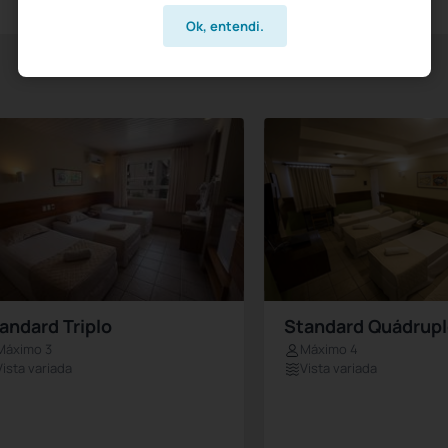
Ok, entendi.
andard Triplo
Standard Quádrup
Máximo 3
Máximo 4
Vista variada
Vista variada