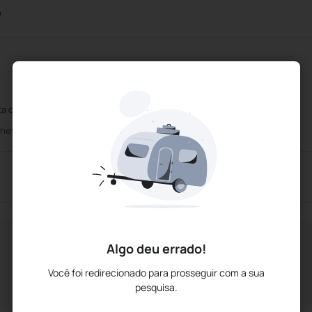
o
ta os principais cartões de crédito
Centro de Negócios
rnet sem fio
Wifi Gratuito
Algo deu errado!
Você foi redirecionado para prosseguir com a sua
pesquisa.