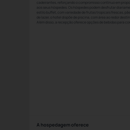
cadeirantes, reforçando o compromisso contínuo em propor
aos seus hóspedes. Os hóspedes podem desfrutar diariam
estilo buffet, com variedade de frutas tropicais frescas, p
de lazer, o hotel dispõe de piscina, com área ao redor des
Além disso, a recepção oferece opções de bebidas para co
A hospedagem oferece