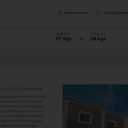
Ofertas Especia
Minhas buscas
Check-in
Check-out
07 Ago
08 Ago
aleza 60165050
Ver no Mapa
izado a poucos minutos da Praia
icos como o Centro Cultural
 apartamentos com decoração
ar e banheiro privativo. As
 uso individual), triplas e
tivamente. Desde o final de
ndo acessibilidade para