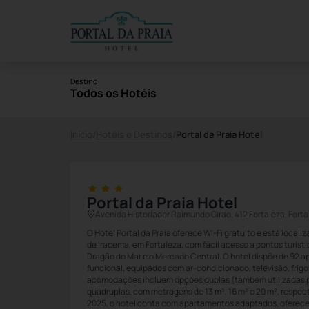
Destino
Todos os Hotéis
Início
/
Hotéis e Destinos
/
Portal da Praia Hotel
Portal da Praia Hotel
Avenida Historiador Raimundo Girao, 412 Fortaleza, Fort
O Hotel Portal da Praia oferece Wi-Fi gratuito e está local
de Iracema, em Fortaleza, com fácil acesso a pontos turíst
Dragão do Mar e o Mercado Central. O hotel dispõe de 92
funcional, equipados com ar-condicionado, televisão, frigob
acomodações incluem opções duplas (também utilizadas para
quádruplas, com metragens de 13 m², 16 m² e 20 m², respec
2025, o hotel conta com apartamentos adaptados, oferece