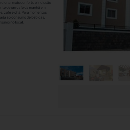
cionar mais conforto e inclusão
ente de um café da manhã em
ães, café e chá. Para momentos
tinada ao consumo de bebidas.
nsumo no local.