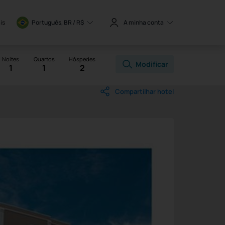
is
Português, BR / 
R$
A minha conta
Noites
Quartos
Hóspedes
Modificar
1
1
2
Compartilhar hotel