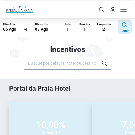
Check-In
Check-Out
Noites
Quartos
Hóspedes
06 Ago
07 Ago
1
1
2
Editar
Incentivos
Portal da Praia Hotel
10,00%
7,
Desconto
Desc