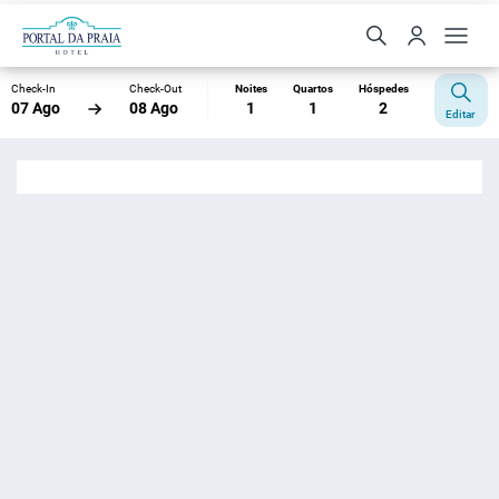
Check-In
Check-Out
Noites
Quartos
Hóspedes
07 Ago
08 Ago
1
1
2
Editar