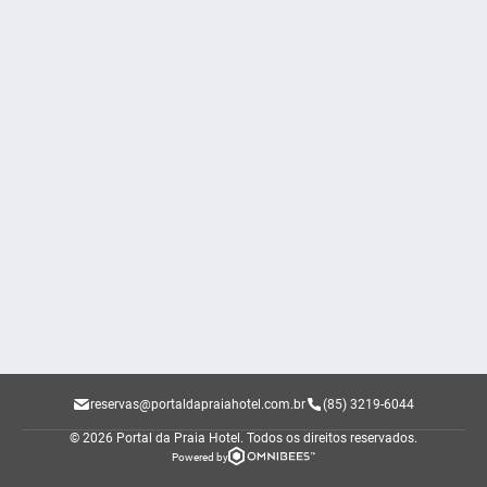
reservas@portaldapraiahotel.com.br
(85) 3219-6044
© 2026 Portal da Praia Hotel.
Todos os direitos reservados.
Powered by