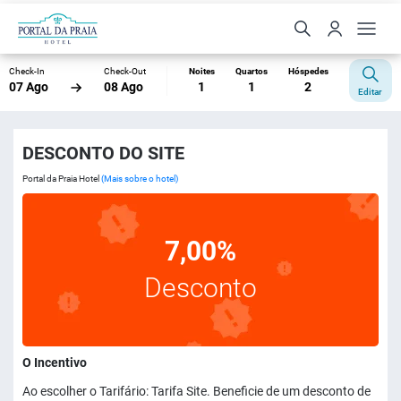
Check-In
Check-Out
Noites
Quartos
Hóspedes
07 Ago
08 Ago
1
1
2
Editar
DESCONTO DO SITE
Portal da Praia Hotel
(Mais sobre o hotel)
7,00%
Desconto
O Incentivo
Ao escolher o Tarifário: Tarifa Site. Beneficie de um desconto de