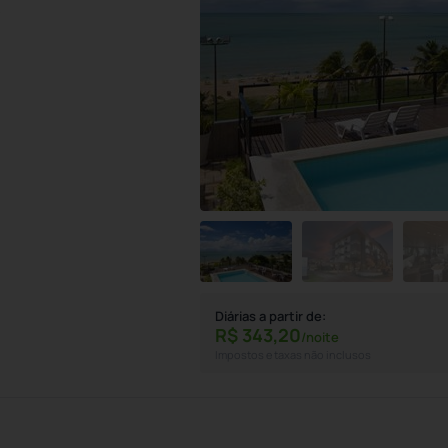
.
Diárias a partir de:
R$
343,
20
/noite
Impostos e taxas não inclusos