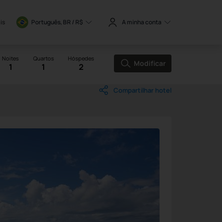
is
Português, BR / 
R$
A minha conta
Noites
Quartos
Hóspedes
Modificar
1
1
2
Compartilhar hotel