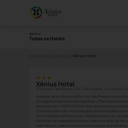
Destino
Todos os Hotéis
Início
/
Hotéis e Destinos
/
Xênius Hotel
Xênius Hotel
Avenida Cabo Branco, 1262 João Pessoa, Joao Pessoa 5
Hospede-se no Xênius Hotel e viva João Pessoa com confort
privilegiada à beira-mar de Cabo Branco 🌴☀️ Estamos em fr
famoso letreiro “JOÃO PESSOA”, além dos principais evento
Carnaval e São João. ✔ Piscina panorâmica na cobertura ✔ 
mar ✔ Café da manhã incluso ✔ Apartamentos com varand
Parcerias com passeios turísticos, bikes e locação de veícu
João Pessoa, o Xênius une ótima localização, atendimento