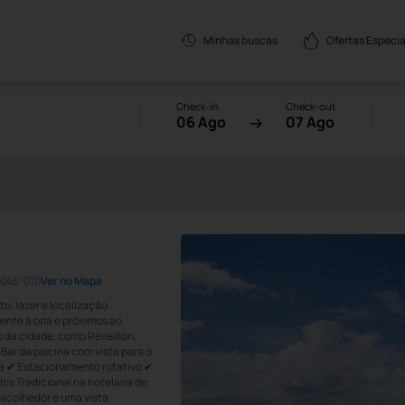
Ofertas Especia
Minhas buscas
Check-in
Check-out
06 Ago
07 Ago
8045-010
Ver no Mapa
o, lazer e localização
ente à orla e próximos ao
s da cidade, como Réveillon,
Bar da piscina com vista para o
a ✔ Estacionamento rotativo ✔
los Tradicional na hotelaria de
 acolhedor e uma vista