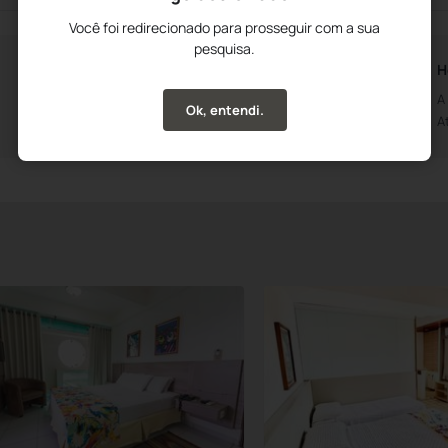
Você foi redirecionado para prosseguir com a sua
pesquisa.
Horários da Recepção
H
Aberto das 0h00m
A
Ok, entendi.
Até às 0h00m
A