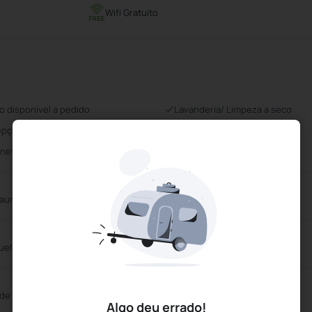
Wifi Gratuito
o disponivel a pedido
Lavanderia/ Limpeza a seco
pção 24 horas
Estacionamento Gratuito
rnet sem fio
Wifi Gratuito
aurante
Bar de Piscina
uel de bicicletas
 de Reuniões
Auditório
Algo deu errado!