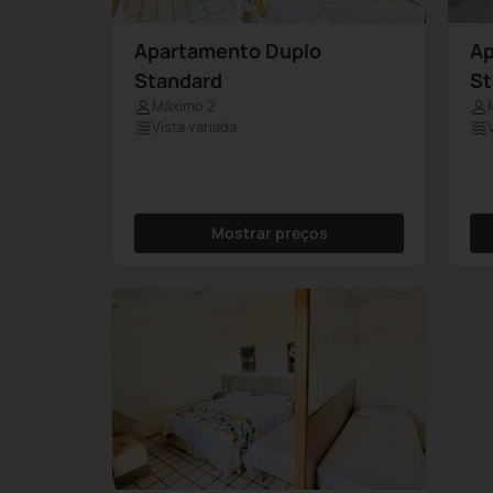
Apartamento Duplo
Ap
Standard
St
Máximo 2
Vista variada
Mostrar preços