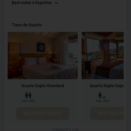
Bem-estar e Esportes
disponibilidade
reservasvlp@lp-lf.com
Whatsapp +55 22
99900-7434 Nosso Hotel possui duas categorias de
apartamentos: Standard - são os mais altos com vista
Tipos de Quarto
jardim Superior - vista mar e localizados a partir do 2° andar
até o 5° andar. O acesso a todos os quartos é por escadas.
Atenciosamente, Hotel Ville La Plage
Quarto Duplo Standard
Quarto Duplo Superior
x3
Max. PAX
Max. PAX
MOSTRAR PREÇOS
MOSTRAR PREÇ
COMPARTILHAR