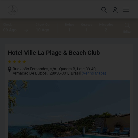
Check-In
Check-Out
Noites
Quartos
Hóspedes
09 Ago
10 Ago
1
1
2
Editar
Hotel Ville La Plage & Beach Club
Rua João Fernandes, s/n - Quadra B, Lote 39-40
,
Armacao De Buzios
,
28950-001
,
Brasil
(
Ver no Mapa
)