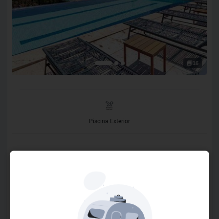
16
Piscina Exterior
O Hotel
O Hotel Ville La Plage está localizado em frente a famosa
praia de João Fernandes e ao Club La Plage (área de lazer
a beira mar que atende nossos hóspedes ). A piscina junto
ao Solarium é um convite para relaxar e tomar um delicioso