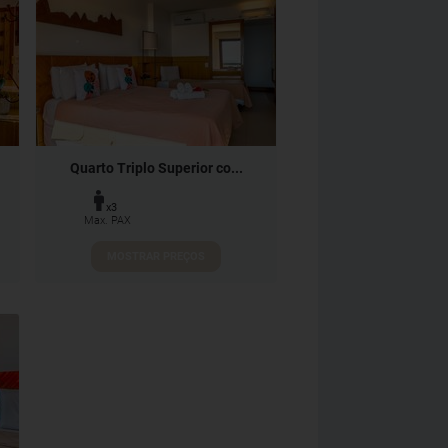
Quarto Triplo Superior co...
x3
Max. PAX
MOSTRAR PREÇOS