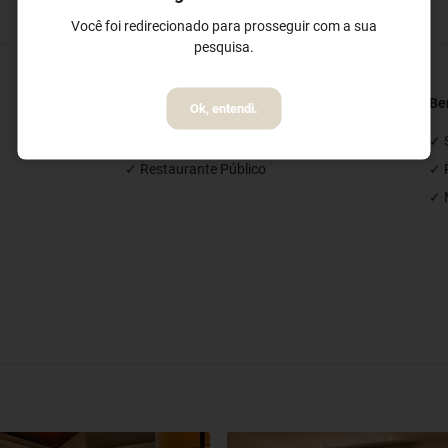
Você foi redirecionado para prosseguir com a sua
pesquisa.
Restaurantes e Bares
Be
Ok, entendi.
✓ Bar de Piscina
✓ 
✓ Restaurante Público
✓ P
✓ 