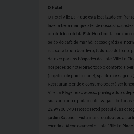
O Hotel
O Hotel Ville La Plage está localizado em fren
lazer a beira mar que atende nossos hóspedes )
um delicioso drink. Este Hotel conta com uma r
salão do café da manhã, acesso grátis à intern
relaxar e ler um bom livro, tudo isso de fren
de lazer para os hóspedes do Hotel Ville La Pl
hóspedes do hotel terão todo o conforto à beir
(sujeito à disponibilidade), spa de massagens (
Restaurante onde o consumo poderá ser lança
Ville La Plage terão acesso privilegiado as
sua vaga antecipadamente .Vagas Limitadas su
22 99900-7434 Nosso Hotel possui duas catego
jardim Superior - vista mar e localizados a par
escadas. Atenciosamente, Hotel Ville La Plage