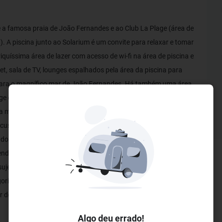
te a famosa praia de João Fernandes e ao Club La Plage (área de
. A piscina junto ao Solarium é um convite para relaxar e tomar
iquíssima área de lazer com acesso de wi-fi na área de piscina e
et, sala de TV, lounges espalhados pela área da piscina para
te para o magnífico mar de João Fernandes. Há também uma área
age em plena praia de João Fernandes, o Club La Plage. Lá os
a mar, com serviço de praia - toalhas, cadeiras e guarda-sóis
custo extra) Wi-fi com acesso grátis, serviço de Bar e
do diretamente em sua conta no hotel. Os hóspedes do hotel
 dependências do Club. ESTACIONAMENTO DISPONÍVEL .Reserve
jeito a disponibilidade
reservasvlp@lp-lf.com
Whatsapp +55
rias de apartamentos: Standard - são os mais altos com vista
tir do 2° andar até o 5° andar. O acesso a todos os quartos é por
Algo deu errado!