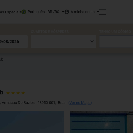
Português , BR /
R$
A minha conta
tas Especiais
QUARTOS E HÓSPEDES
TENHO UM CÓDIGO
ub
ub
0
,
Armacao De Buzios
,
28950-001
,
Brasil
(
Ver no Mapa
)