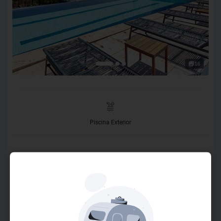
16
Piscina Exterior
O Hotel
O Hotel Ville La Plage está localizado em frente a famosa
praia de João Fernandes e ao Club La Plage (área de lazer
a beira mar que atende nossos hóspedes ). A piscina junto
ao Solarium é um convite para relaxar e tomar um delicioso