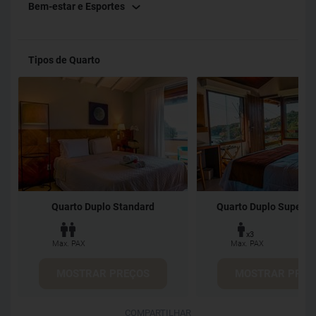
Bem-estar e Esportes
disponibilidade
reservasvlp@lp-lf.com
Whatsapp +55 22
99900-7434 Nosso Hotel possui duas categorias de
apartamentos: Standard - são os mais altos com vista
Tipos de Quarto
jardim Superior - vista mar e localizados a partir do 2° andar
até o 5° andar. O acesso a todos os quartos é por escadas.
Atenciosamente, Hotel Ville La Plage
Quarto Duplo Standard
Quarto Duplo Superior
x3
Max. PAX
Max. PAX
MOSTRAR PREÇOS
MOSTRAR PREÇ
COMPARTILHAR