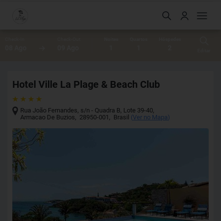
Check-In
Check-Out
Noites
Quartos
Hóspedes
08 Ago
09 Ago
1
1
2
Editar
Hotel Ville La Plage & Beach Club
Rua João Fernandes, s/n - Quadra B, Lote 39-40
,
Armacao De Buzios
,
28950-001
,
Brasil
(
Ver no Mapa
)