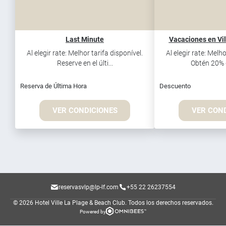
Last Minute
Vacaciones en Vil
Al elegir rate: Melhor tarifa disponível.
Al elegir rate: Melho
Reserve en el últi...
Obtén 20% d
Reserva de Última Hora
Descuento
VER CONDICIONES
VER CON
reservasvlp@lp-lf.com
+55 22 26237554
© 2026 Hotel Ville La Plage & Beach Club.
Todos los derechos reservados.
Powered by