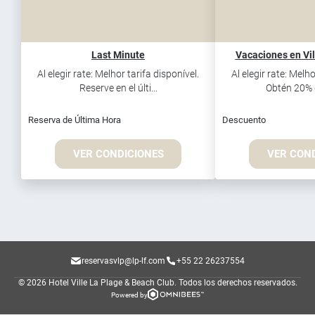
Last Minute
Vacaciones en Vil
Al elegir rate: Melhor tarifa disponível.
Al elegir rate: Melho
Reserve en el últi...
Obtén 20% d
Reserva de Última Hora
Descuento
VER CONDICIONES
VER CON
reservasvlp@lp-lf.com
+55 22 26237554
© 2026 Hotel Ville La Plage & Beach Club.
Todos los derechos reservados.
Powered by