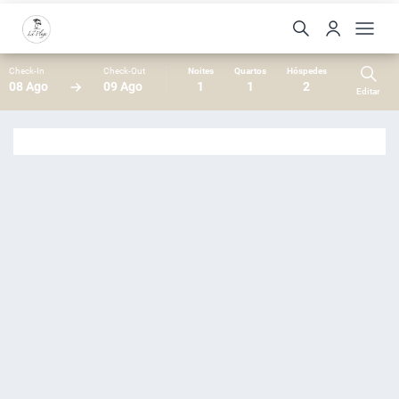
Check-In
Check-Out
Noites
Quartos
Hóspedes
08 Ago
09 Ago
1
1
2
Editar