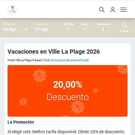
Check-In
Check-Out
Noches
Habs.
Huéspedes
06 Ago
07 Ago
1
1
2
Editar
Vacaciones en Ville La Plage 2026
Hotel Ville La Plage & Beach Club
(Conozca más sobre el hotel)
20,00%
Descuento
La Promoción
Al elegir rate: Melhor tarifa disponível. Obtén 20% de descuento.